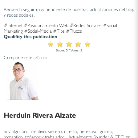
Recuerda seguir muy pendiente de nuestras actualizaciones del blog
y redes sociales.
#Internet
#Posicionamiento-Web
#Redes-Sociales
#Social-
Marketing
#Social-Media
#Tips
#Trucos
Qualifity this publication
Score:
5
/ Votes:
2
Comparte este artículo
Herduin Rivera Alzate
Soy algo loco, creativo, sincero, directo, perezoso, goloso,
romantico, soñador y trabajador... Actualmente Founder & CEO en