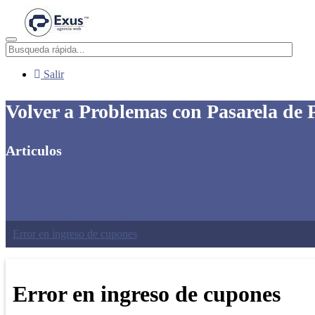
Menú
Salir
Volver a Problemas con Pasarela de
Articulos
Error en existencias en la parte pública del catálogo
Información del registro incompleta - campos obligatorios
Errores en costo de producto
Errores generados del impuesto
Error en ingreso de cupones
Error en ingreso de cupones