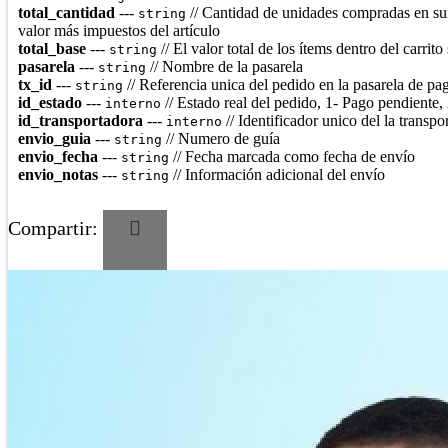
total_cantidad
---
// Cantidad de unidades compradas en su
string
valor más impuestos del artículo
total_base
---
// El valor total de los ítems dentro del carrit
string
pasarela
---
// Nombre de la pasarela
string
tx_id
---
// Referencia unica del pedido en la pasarela de pa
string
id_estado
---
// Estado real del pedido, 1- Pago pendiente
interno
id_transportadora
---
// Identificador unico del la transp
interno
envio_guia
---
// Numero de guía
string
envio_fecha
---
// Fecha marcada como fecha de envío
string
envio_notas
---
// Información adicional del envío
string
Compartir: