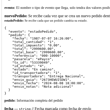
evento:
El nombre o tipo de evento que llega, solo tendra dos valores posi
nuevoPedido:
Se recibe cada vez que se crea un nuevo pedido dentr
estadoPedido:
Se recibe cada que un pedido cambia su estado.
{

  "evento": "estadoPedido",

  "pedido": {

    "fecha": "1987-07-07 16:26:00",

    "total_cantidad": "1",

    "total_impuesto": "0.00",

    "total": "2999600.00",

    "total_base": "2999600.00",

    "referencia": "000-10000",

    "pasarela": "ePayco",

    "tx_id": "53339049",

    "id_estado": "4",

    "estado": "En camino",

    "id_transportadora": "1",

    "transportadora": "Entrega Nacional",

    "envio_guia": "2673HEWUISDW1",

    "envio_fecha": "2024-08-08 18:00:00",

    "envio_notas": "Nota adicional"

  }

pedido:
Información completa del pedido
fecha
---
// Fecha marcada como fecha de envío
string