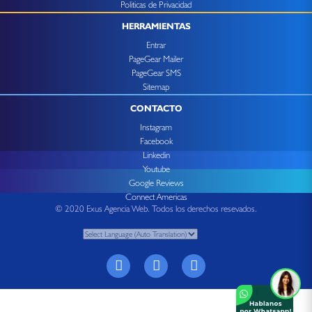
Politicas de Privacidad
HERRAMIENTAS
Entrar
PageGear Mailer
PageGear SMS
Sitemap
CONTACTO
Instagram
Facebook
Linkedin
Youtube
Google Reviews
Connect Americas
© 2020 Exus Agencia Web. Todos los derechos resevados.