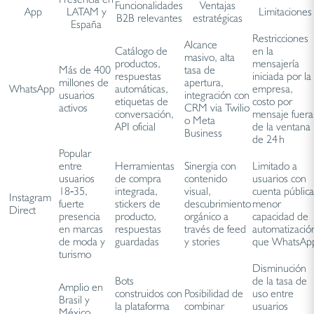
Funcionalidades
Ventajas
App
LATAM y
Limitaciones
B2B relevantes
estratégicas
España
Restricciones
Alcance
Catálogo de
en la
masivo, alta
productos,
mensajería
Más de 400
tasa de
respuestas
iniciada por la
millones de
apertura,
WhatsApp
automáticas,
empresa,
usuarios
integración con
etiquetas de
costo por
activos
CRM via Twilio
conversación,
mensaje fuera
o Meta
API oficial
de la ventana
Business
de 24 h
Popular
entre
Herramientas
Sinergia con
Limitado a
usuarios
de compra
contenido
usuarios con
18‑35,
integrada,
visual,
cuenta pública
Instagram
fuerte
stickers de
descubrimiento
menor
Direct
presencia
producto,
orgánico a
capacidad de
en marcas
respuestas
través de feed
automatizació
de moda y
guardadas
y stories
que WhatsAp
turismo
Disminución
Bots
de la tasa de
Amplio en
construidos con
Posibilidad de
uso entre
Brasil y
la plataforma
combinar
usuarios
México,