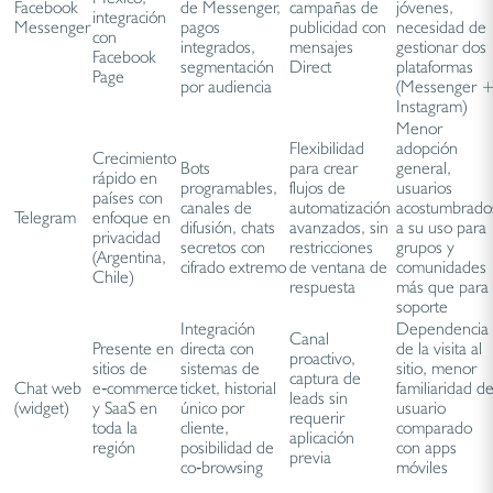
Facebook
de Messenger,
campañas de
jóvenes,
integración
Messenger
pagos
publicidad con
necesidad de
con
integrados,
mensajes
gestionar dos
Facebook
segmentación
Direct
plataformas
Page
por audiencia
(Messenger 
Instagram)
Menor
Flexibilidad
adopción
Crecimiento
Bots
para crear
general,
rápido en
programables,
flujos de
usuarios
países con
canales de
automatización
acostumbrado
Telegram
enfoque en
difusión, chats
avanzados, sin
a su uso para
privacidad
secretos con
restricciones
grupos y
(Argentina,
cifrado extremo
de ventana de
comunidades
Chile)
respuesta
más que para
soporte
Integración
Dependencia
Canal
Presente en
directa con
de la visita al
proactivo,
sitios de
sistemas de
sitio, menor
captura de
Chat web
e‑commerce
ticket, historial
familiaridad de
leads sin
(widget)
y SaaS en
único por
usuario
requerir
toda la
cliente,
comparado
aplicación
región
posibilidad de
con apps
previa
co‑browsing
móviles