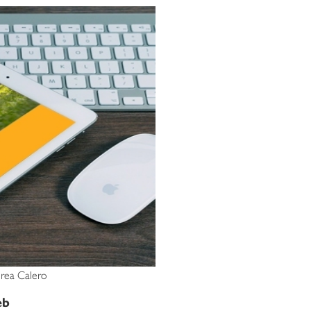
rea Calero
eb