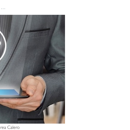
? …
rea Calero