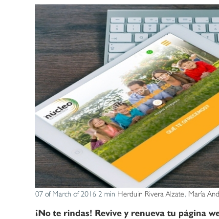
07 of March of 2016
2 min
Herduin Rivera Alzate
,
María And
¡No te rindas! Revive y renueva tu página w