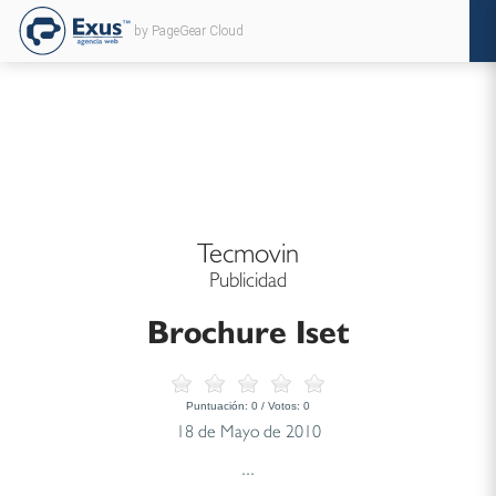
by PageGear Cloud
Tecmovin
Publicidad
Brochure Iset
Puntuación:
0
/ Votos:
0
18 de Mayo de 2010
...