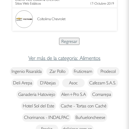
Sitios Web Estáticos
17-Octubre-2019
Coltolima Chevrolet
Ver más de la categoria: Alimentos
Ingenio Risaralda
Zar Pollo
Fruticream
Prodecol
Deli Arepa
D'Abejas
Asoc
Cafezam S.A.S.
Ganaderia Hatoviejo
Alen+Pro S.A
Comarepa
Hotel Sol del Este
Cache - Tortas con Caché
Chorinanos - INDALPAC
Buñueloncheese
Freskz
delicioso.com.co