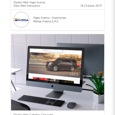
Diseño Web Viajes Inversa
Sitios Web Interactivos
18-Octubre-2019
Viajes Inversa - Inversiones
Aéreas Inversa S.A.S
Diseño Web Coltolima Chevrolet