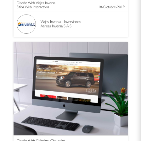
Diseño Web Viajes Inversa
Sitios Web Interactivos
18-Octubre-2019
Viajes Inversa - Inversiones
Aéreas Inversa S.A.S
Diseño Web Coltolima Chevrolet