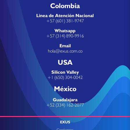
Colombia
Linea de Atención Nacional
+57 (601) 381-9747
Whatsapp
+57 (314) 890-9916
Email
hola@exus.com.co
USA
Silicon Valley
+1 (650) 304-0042
México
Guadalajara
+52 (334) 162-2077
EXUS
Conócenos