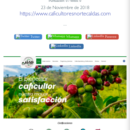
Puntuación:
0
/ Votos:
0
23 de Noviembre de 2018
https://www.caficultoresnortecaldas.com
...
Twitter
Whatsapp
Pinterest
LinkedIn