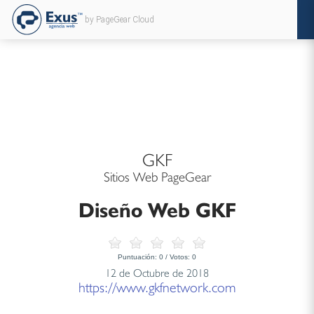
by PageGear Cloud
GKF
Sitios Web PageGear
Diseño Web GKF
Puntuación:
0
/ Votos:
0
12 de Octubre de 2018
https://www.gkfnetwork.com
...