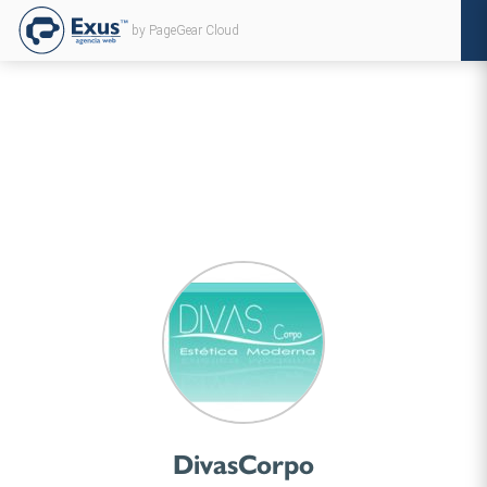
by PageGear Cloud
DivasCorpo