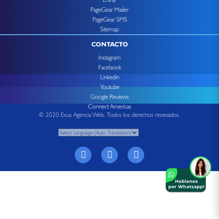
PageGear Mailer
PageGear SMS
Sitemap
CONTACTO
Instagram
Facebook
Linkedin
Youtube
Google Reviews
Connect Americas
© 2020 Exus Agencia Web. Todos los derechos resevados.