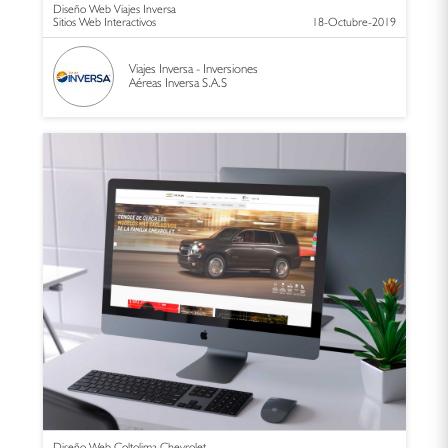
Diseño Web Viajes Inversa
Sitios Web Interactivos
18-Octubre-2019
Viajes Inversa - Inversiones
Aéreas Inversa S.A.S
Diseño Web Coltolima Chevrolet