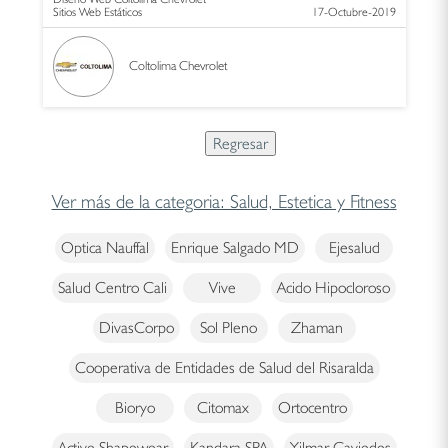
Sitios Web Estáticos
17-Octubre-2019
Coltolima Chevrolet
Ver más de la categoria: Salud, Estetica y Fitness
Optica Nauffal
Enrique Salgado MD
Ejesalud
Salud Centro Cali
Vive
Acido Hipocloroso
DivasCorpo
Sol Pleno
Zhaman
Cooperativa de Entidades de Salud del Risaralda
Bioryo
Citomax
Ortocentro
Active Shapewear
Kandara SPA
Yilmar Caviedes