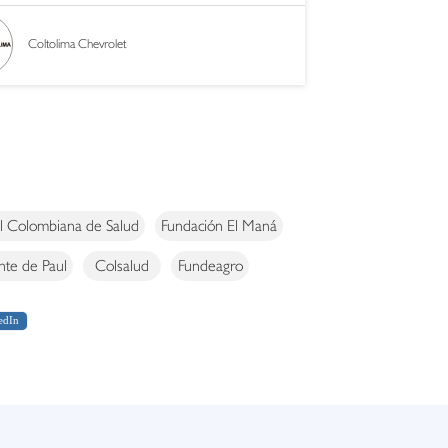
Coltolima Chevrolet
al Colombiana de Salud
Fundación El Maná
nte de Paul
Colsalud
Fundeagro
edIn