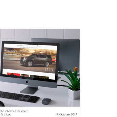
b Coltolima Chevrolet
 Estáticos
17-Octubre-2019