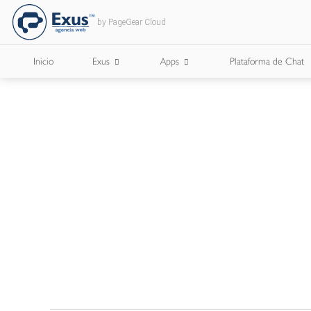
by PageGear Cloud
Inicio
Exus
Apps
Plataforma de Chat
¿Quienes Somos?
Apps para Cámaras de Comercio
¿Con Quién Trabajamos?
Lee Nuestro Blog
Trabaja con Nosotros
Nuestros Briefs
Documentos Corporativos