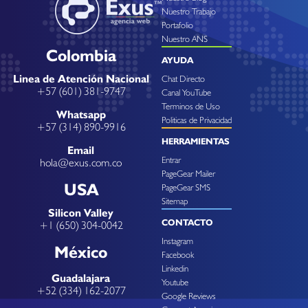
Nuestro Trabajo
Portafolio
Nuestro ANS
Colombia
AYUDA
Linea de Atención Nacional
Chat Directo
+57 (601) 381-9747
Canal YouTube
Terminos de Uso
Whatsapp
Politicas de Privacidad
+57 (314) 890-9916
HERRAMIENTAS
Email
Entrar
hola@exus.com.co
PageGear Mailer
USA
PageGear SMS
Sitemap
Silicon Valley
CONTACTO
+1 (650) 304-0042
Instagram
México
Facebook
Linkedin
Guadalajara
Youtube
+52 (334) 162-2077
Google Reviews