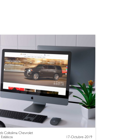
b Coltolima Chevrolet
 Estáticos
17-Octubre-2019