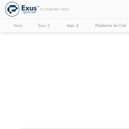
by PageGear Cloud
Inicio
Exus
Apps
Plataforma de Chat
¿Quienes Somos?
Apps para Cámaras de Comercio
¿Con Quién Trabajamos?
Lee Nuestro Blog
Trabaja con Nosotros
Nuestros Briefs
Documentos Corporativos