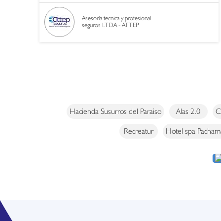
Asesoría tecnica y profesional
seguros LTDA - ATTEP
Hacienda Susurros del Paraiso
Alas 2.0
C
Recreatur
Hotel spa Pacha