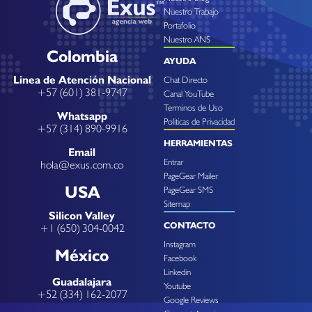
Nuestro Trabajo
Portafolio
Nuestro ANS
Colombia
AYUDA
Linea de Atención Nacional
Chat Directo
+57 (601) 381-9747
Canal YouTube
Terminos de Uso
Whatsapp
Politicas de Privacidad
+57 (314) 890-9916
HERRAMIENTAS
Email
Entrar
hola@exus.com.co
PageGear Mailer
USA
PageGear SMS
Sitemap
Silicon Valley
CONTACTO
+1 (650) 304-0042
Instagram
México
Facebook
Linkedin
Guadalajara
Youtube
+52 (334) 162-2077
Google Reviews