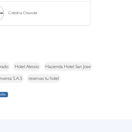
Coltolima Chevrolet
rado
Hotel Alessio
Hacienda Hotel San Jose
Inversa S.A.S
reservas tu hotel
edIn