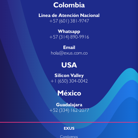
Colombia
Linea de Atención Nacional
+57 (601) 381-9747
Whatsapp
+57 (314) 890-9916
Email
hola@exus.com.co
USA
Silicon Valley
+1 (650) 304-0042
México
Guadalajara
+52 (334) 162-2077
EXUS
Conócenos