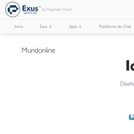
by PageGear Cloud
Inicio
Exus
Apps
Plataforma de Chat
¿Quienes Somos?
Apps para Cámaras de Comercio
Mundonline
I
¿Con Quién Trabajamos?
Lee Nuestro Blog
Dise
Trabaja con Nosotros
Nuestros Briefs
Documentos Corporativos