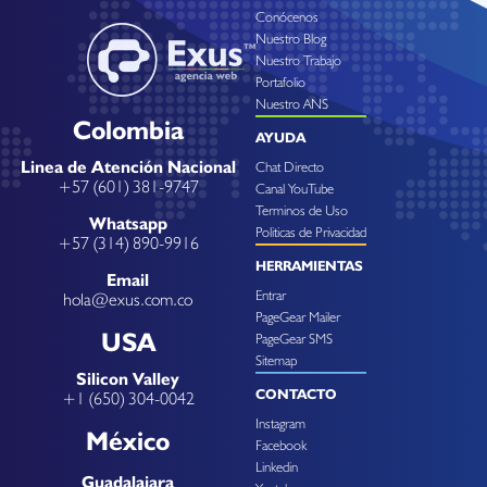
Conócenos
Nuestro Blog
Nuestro Trabajo
Portafolio
Nuestro ANS
Colombia
AYUDA
Linea de Atención Nacional
Chat Directo
+57 (601) 381-9747
Canal YouTube
Terminos de Uso
Whatsapp
Politicas de Privacidad
+57 (314) 890-9916
HERRAMIENTAS
Email
Entrar
hola@exus.com.co
PageGear Mailer
USA
PageGear SMS
Sitemap
Silicon Valley
CONTACTO
+1 (650) 304-0042
Instagram
México
Facebook
Linkedin
Guadalajara