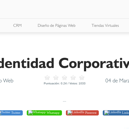
CRM
Diseño de Páginas Web
Tiendas Virtuales
dentidad Corporati
ño Web
04 de Mar
Puntuación:
0.24
/ Votos:
1033
...
Twitter
Whatsapp
Pinterest
Link