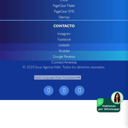
PageGear Mailer
PageGear SMS
Sitemap
CONTACTO
Instagram
Facebook
Linkedin
Youtube
Google Reviews
Connect Americas
© 2020 Exus Agencia Web. Todos los derechos resevados.