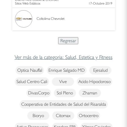
Sitios Web Estáticos
17-Octubre-2019
Coltolima Chevrolet
Ver más de la categoria: Salud, Estetica y Fitness
Optica Nauffal
Enrique Salgado MD
Ejesalud
Salud Centro Cali
Vive
Acido Hipocloroso
DivasCorpo
Sol Pleno
Zhaman
Cooperativa de Entidades de Salud del Risaralda
Bioryo
Citomax
Ortocentro
Active Shapewear
Kandara SPA
Yilmar Caviedes