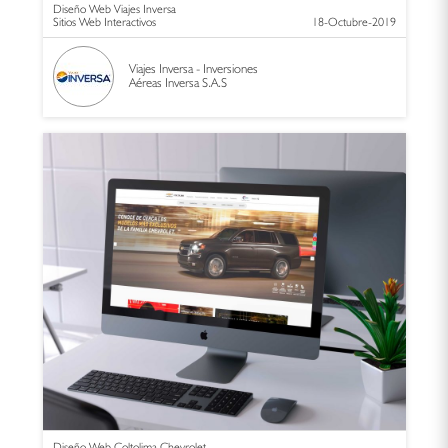
Diseño Web Viajes Inversa
Sitios Web Interactivos
18-Octubre-2019
Viajes Inversa - Inversiones
Aéreas Inversa S.A.S
Diseño Web Coltolima Chevrolet