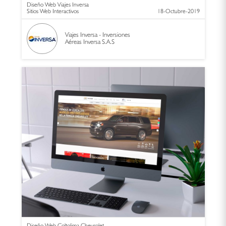
Diseño Web Viajes Inversa
Sitios Web Interactivos
18-Octubre-2019
Viajes Inversa - Inversiones
Aéreas Inversa S.A.S
Diseño Web Coltolima Chevrolet