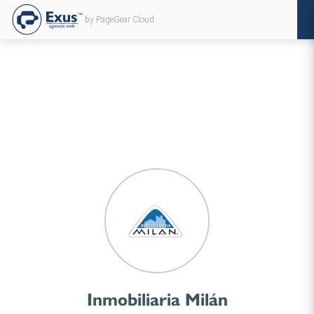
by PageGear Cloud
Inmobiliaria Milán