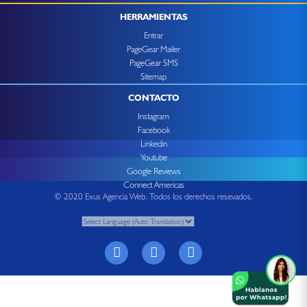
HERRAMIENTAS
Entrar
PageGear Mailer
PageGear SMS
Sitemap
CONTACTO
Instagram
Facebook
Linkedin
Youtube
Google Reviews
Connect Americas
© 2020 Exus Agencia Web. Todos los derechos resevados.