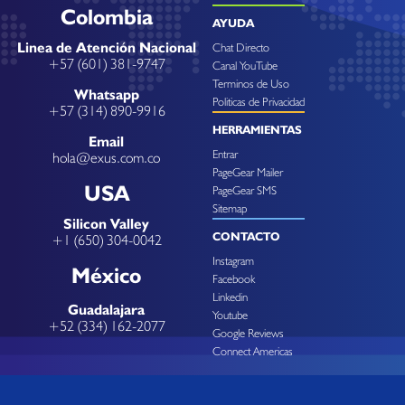
Colombia
AYUDA
Linea de Atención Nacional
Chat Directo
+57 (601) 381-9747
Canal YouTube
Terminos de Uso
Whatsapp
Politicas de Privacidad
+57 (314) 890-9916
HERRAMIENTAS
Email
Entrar
hola@exus.com.co
PageGear Mailer
USA
PageGear SMS
Sitemap
Silicon Valley
CONTACTO
+1 (650) 304-0042
Instagram
México
Facebook
Linkedin
Guadalajara
Youtube
+52 (334) 162-2077
Google Reviews
Connect Americas