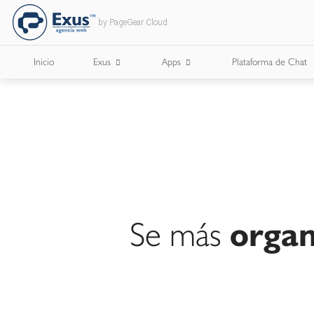
by PageGear Cloud
Inicio
Exus
Apps
Plataforma de Chat
¿Quienes Somos?
Apps para Cámaras de Comercio
¿Con Quién Trabajamos?
Lee Nuestro Blog
Trabaja con Nosotros
Se más
organ
Nuestros Briefs
Documentos Corporativos