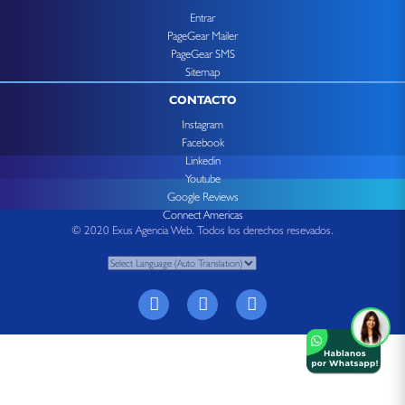
Entrar
PageGear Mailer
PageGear SMS
Sitemap
CONTACTO
Instagram
Facebook
Linkedin
Youtube
Google Reviews
Connect Americas
© 2020 Exus Agencia Web. Todos los derechos resevados.