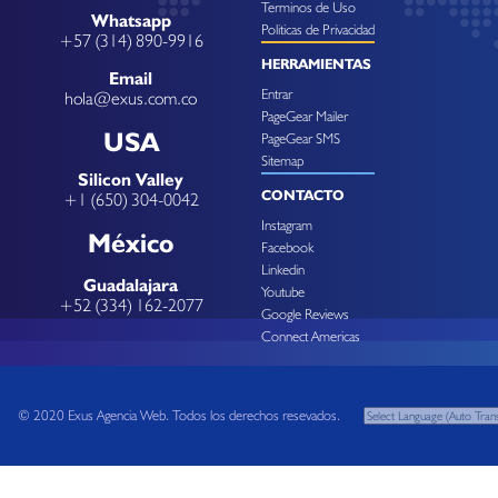
Terminos de Uso
Whatsapp
Politicas de Privacidad
+57 (314) 890-9916
HERRAMIENTAS
Email
Entrar
hola@exus.com.co
PageGear Mailer
USA
PageGear SMS
Sitemap
Silicon Valley
CONTACTO
+1 (650) 304-0042
Instagram
México
Facebook
Linkedin
Guadalajara
Youtube
+52 (334) 162-2077
Google Reviews
Connect Americas
© 2020 Exus Agencia Web. Todos los derechos resevados.