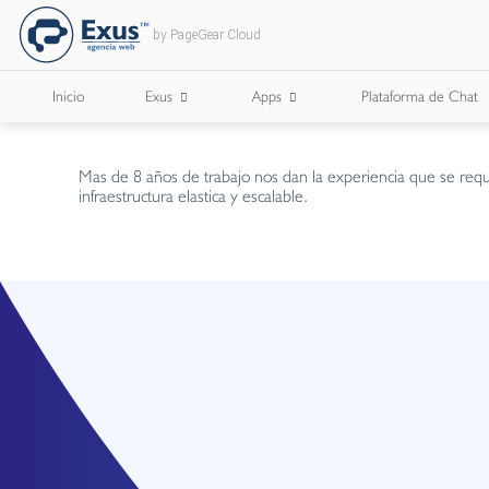
by PageGear Cloud
Inicio
Exus
Apps
Plataforma de Chat
¿Quienes Somos?
Apps para Cámaras de Comercio
Mas de 8 años de trabajo nos dan la experiencia que se requ
infraestructura elastica y escalable.
¿Con Quién Trabajamos?
Lee Nuestro Blog
Trabaja con Nosotros
Nuestros Briefs
Documentos Corporativos