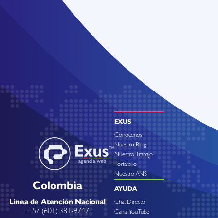
EXUS
Conócenos
Nuestro Blog
Nuestro Trabajo
Portafolio
Nuestro ANS
Colombia
AYUDA
Linea de Atención Nacional
Chat Directo
+57 (601) 381-9747
Canal YouTube