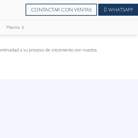
CONTACTAR CON VENTAS
WHATSAPP
Masivos
SMS Masivos
ontinuidad a su proceso de crecimiento con nuestra
Correos Masivo
WhatsApp Masivos