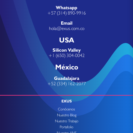
Whatsapp
+57 (314) 890-9916
Email
hola@exus.com.co
USA
Silicon Valley
+1 (650) 304-0042
México
Guadalajara
+52 (334) 162-2077
EXUS
Conócenos
Nuestro Blog
Nuestro Trabajo
Portafolio
Nuestro ANS