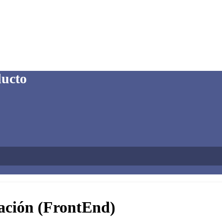
ducto
iación (FrontEnd)