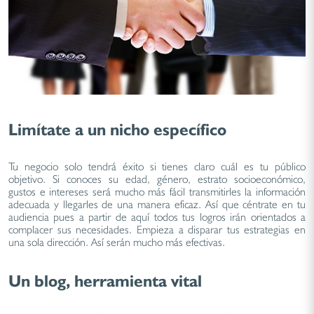
Limítate a un nicho específico
Tu negocio solo tendrá éxito si tienes claro cuál es tu público
objetivo. Si conoces su edad, género, estrato socioeconómico,
gustos e intereses será mucho más fácil transmitirles la información
adecuada y llegarles de una manera eficaz. Así que céntrate en tu
audiencia pues a partir de aquí todos tus logros irán orientados a
complacer sus necesidades. Empieza a disparar tus estrategias en
una sola dirección. Así serán mucho más efectivas.
Un blog, herramienta vital