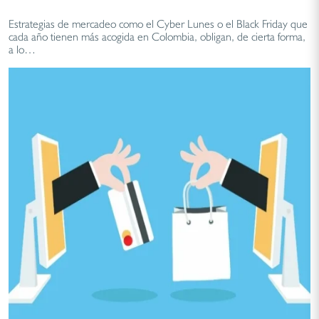
Estrategias de mercadeo como el Cyber Lunes o el Black Friday que
cada año tienen más acogida en Colombia, obligan, de cierta forma,
a lo…