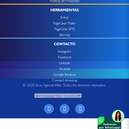
Politicas de Privacidad
HERRAMIENTAS
Entrar
PageGear Mailer
PageGear SMS
Sitemap
CONTACTO
Instagram
Facebook
Linkedin
Youtube
Google Reviews
Connect Americas
© 2020 Exus Agencia Web. Todos los derechos resevados.