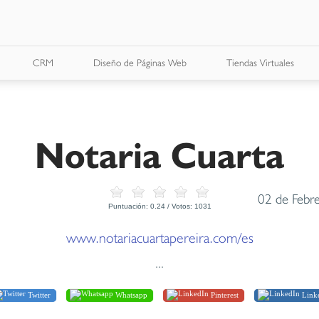
CRM
Diseño de Páginas Web
Tiendas Virtuales
Notaria Cuarta
02 de Febr
Puntuación:
0.24
/ Votos:
1031
www.notariacuartapereira.com/es
...
Twitter
Whatsapp
Pinterest
Link