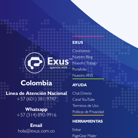
EXUS
Conócenos
Nuestro Blog
Nuestro Trabajo
Portafolio
Nuestro ANS
Colombia
AYUDA
Linea de Atención Nacional
Chat Directo
+57 (601) 381-9747
Canal YouTube
Terminos de Uso
Whatsapp
Politicas de Privacidad
+57 (314) 890-9916
HERRAMIENTAS
Email
Entrar
hola@exus.com.co
PageGear Mailer