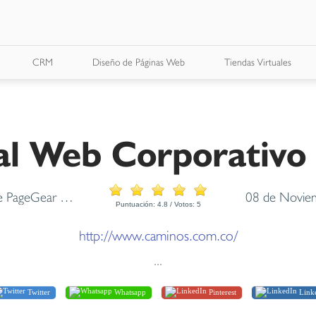
CRM
Diseño de Páginas Web
Tiendas Virtuales
al Web Corporativo
Plataforma base PageGear PageGear Mailer Carga de contenidos al sitio web PageGear Live Connect PQR Catalogo Plus Desarrollos a la medida Diseño Web
08 de Novie
Puntuación:
4.8
/ Votos:
5
http://www.caminos.com.co/
...
Twitter
Whatsapp
Pinterest
Link