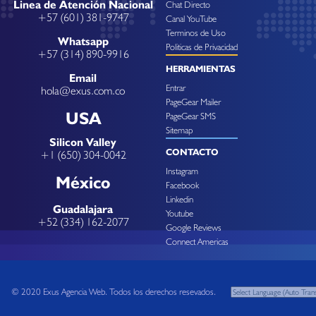
Linea de Atención Nacional
Chat Directo
+57 (601) 381-9747
Canal YouTube
Terminos de Uso
Whatsapp
Politicas de Privacidad
+57 (314) 890-9916
HERRAMIENTAS
Email
Entrar
hola@exus.com.co
PageGear Mailer
USA
PageGear SMS
Sitemap
Silicon Valley
CONTACTO
+1 (650) 304-0042
Instagram
México
Facebook
Linkedin
Guadalajara
Youtube
+52 (334) 162-2077
Google Reviews
Connect Americas
© 2020 Exus Agencia Web. Todos los derechos resevados.