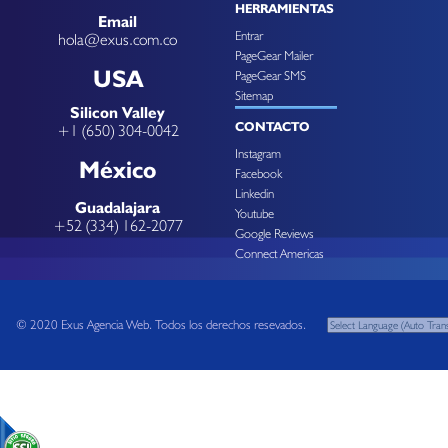
HERRAMIENTAS
Email
Entrar
hola@exus.com.co
PageGear Mailer
USA
PageGear SMS
Sitemap
Silicon Valley
CONTACTO
+1 (650) 304-0042
Instagram
México
Facebook
Linkedin
Guadalajara
Youtube
+52 (334) 162-2077
Google Reviews
Connect Americas
© 2020 Exus Agencia Web. Todos los derechos resevados.