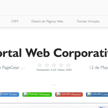
CRM
Diseño de Páginas Web
Tiendas Virtuales
ortal Web Corporati
Plataforma base PageGear Carga de contenidos al sitio web Catalogo Plus Diseño Web
12 de May
Puntuación:
0.24
/ Votos:
1033
...
Twitter
Whatsapp
Pinterest
Link