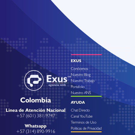
EXUS
Conócenos
Nuestro Blog
Nuestro Trabajo
Portafolio
Nuestro ANS
Colombia
AYUDA
Linea de Atención Nacional
Chat Directo
+57 (601) 381-9747
Canal YouTube
Terminos de Uso
Whatsapp
Politicas de Privacidad
+57 (314) 890-9916