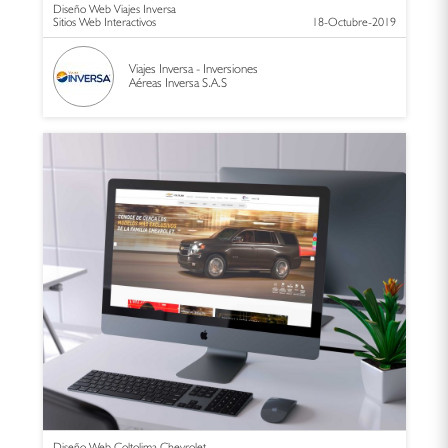
Diseño Web Viajes Inversa
Sitios Web Interactivos
18-Octubre-2019
Viajes Inversa - Inversiones
Aéreas Inversa S.A.S
Diseño Web Coltolima Chevrolet