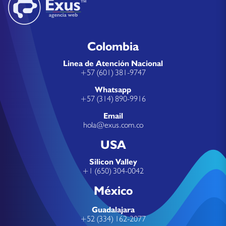
Colombia
Linea de Atención Nacional
+57 (601) 381-9747
Whatsapp
+57 (314) 890-9916
Email
hola@exus.com.co
USA
Silicon Valley
+1 (650) 304-0042
México
Guadalajara
+52 (334) 162-2077