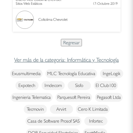
Sitios Web Estáticos
17-Octubre-2019
Coltolima Chevrolet
Ver más de la categoria: Informática y Tecnología
Exusmultimedia
MLC Tecnología Educativa
IngeLogik
Expotech
Imdecom
Sisfo
El Club100
Ingenieria Telematica
Parquesoft Pereira
Pegasoft Ltda
Tecmovin
Arvirt
Cero K Limitada
Casa de Software Prosof SAS
Infortec
DOB Seguridad Electrónica
SpottMedia