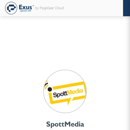
by PageGear Cloud
SpottMedia