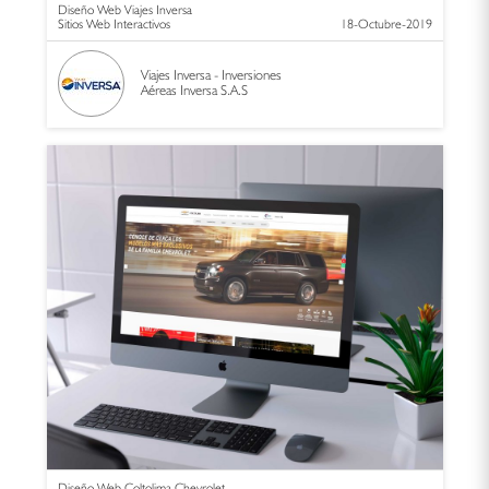
Diseño Web Viajes Inversa
Sitios Web Interactivos
18-Octubre-2019
Viajes Inversa - Inversiones
Aéreas Inversa S.A.S
Diseño Web Coltolima Chevrolet