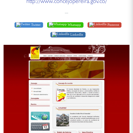
http://www.concejopereira.gov.co/
...
Twitter
Whatsapp
Pinterest
LinkedIn