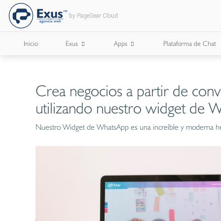
by PageGear Cloud
Inicio
Exus
Apps
Plataforma de Chat
¿Quienes Somos?
Apps para Cámaras de Comercio
Crea negocios a partir de conv
¿Con Quién Trabajamos?
utilizando nuestro widget de 
Lee Nuestro Blog
Nuestro Widget de WhatsApp es una increíble y moderna her
Trabaja con Nosotros
Nuestros Briefs
Documentos Corporativos