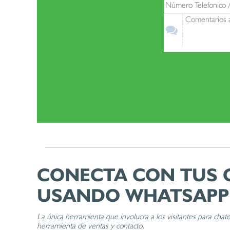
CONECTA CON TUS C
USANDO WHATSAPP
La única herramienta que involucra a los visitantes para c
herramienta de ventas y contacto.