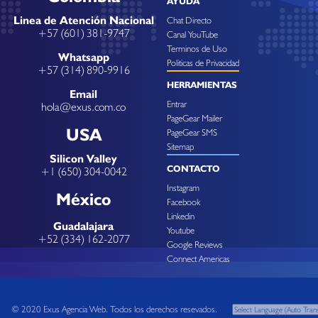
AYUDA
Linea de Atención Nacional
Chat Directo
+57 (601) 381-9747
Canal YouTube
Terminos de Uso
Whatsapp
Politicas de Privacidad
+57 (314) 890-9916
HERRAMIENTAS
Email
Entrar
hola@exus.com.co
PageGear Mailer
USA
PageGear SMS
Sitemap
Silicon Valley
CONTACTO
+1 (650) 304-0042
Instagram
México
Facebook
Linkedin
Guadalajara
Youtube
+52 (334) 162-2077
Google Reviews
Connect Americas
© 2020 Exus Agencia Web. Todos los derechos resevados.