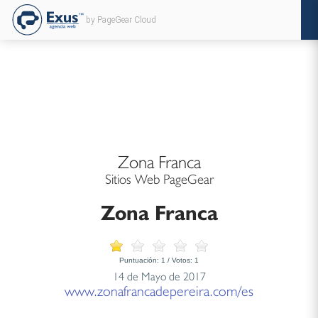
by PageGear Cloud
Zona Franca
Sitios Web PageGear
Zona Franca
Puntuación:
1
/ Votos:
1
14 de Mayo de 2017
www.zonafrancadepereira.com/es
...