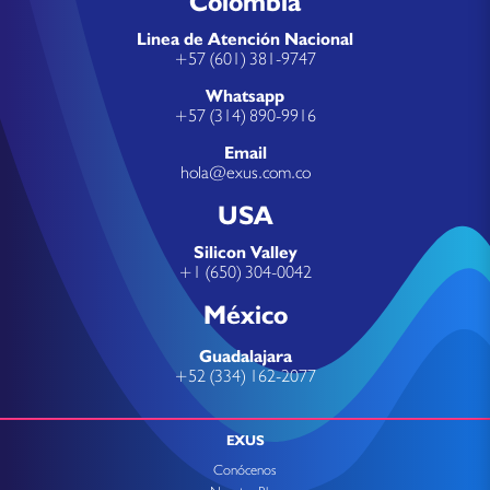
Colombia
Linea de Atención Nacional
+57 (601) 381-9747
Whatsapp
+57 (314) 890-9916
Email
hola@exus.com.co
USA
Silicon Valley
+1 (650) 304-0042
México
Guadalajara
+52 (334) 162-2077
EXUS
Conócenos