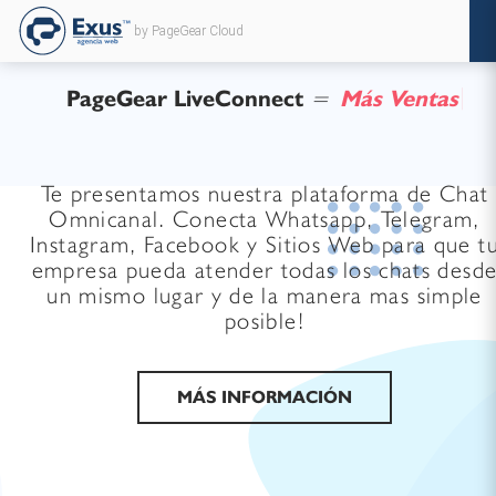
by PageGear Cloud
PageGear LiveConnect
=
M
á
s
V
e
n
t
a
s
Te presentamos nuestra plataforma de Chat
Omnicanal. Conecta Whatsapp, Telegram,
Instagram, Facebook y Sitios Web para que t
empresa pueda atender todas los chats desd
un mismo lugar y de la manera mas simple
posible!
MÁS INFORMACIÓN