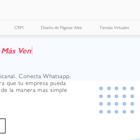
CRM
Diseño de Páginas Web
Tiendas Virtuales
M
á
s
V
e
n
t
a
s
icanal. Conecta Whatsapp,
ara que tu empresa pueda
y de la manera mas simple