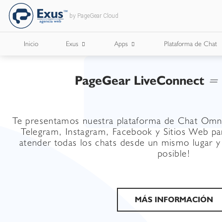
by PageGear Cloud
Inicio
Exus
Apps
Plataforma de Chat
PageGear LiveConnect
=
¿Quienes Somos?
Apps para Cámaras de Comercio
¿Con Quién Trabajamos?
Te presentamos nuestra plataforma de Chat Omn
Lee Nuestro Blog
Telegram, Instagram, Facebook y Sitios Web p
atender todas los chats desde un mismo lugar 
Trabaja con Nosotros
posible!
Nuestros Briefs
Documentos Corporativos
MÁS INFORMACIÓN