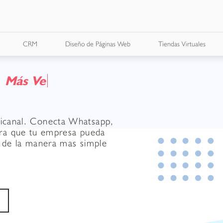
CRM
Diseño de Páginas Web
Tiendas Virtuales
M
á
s
V
e
n
t
a
s
icanal. Conecta Whatsapp,
ara que tu empresa pueda
y de la manera mas simple