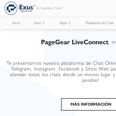
by PageGear Cloud
Inicio
Exus
Apps
Plataforma de Chat
PageGear LiveConnect
=
¿Quienes Somos?
Apps para Cámaras de Comercio
¿Con Quién Trabajamos?
Te presentamos nuestra plataforma de Chat Omn
Lee Nuestro Blog
Telegram, Instagram, Facebook y Sitios Web p
atender todas los chats desde un mismo lugar 
Trabaja con Nosotros
posible!
Nuestros Briefs
Documentos Corporativos
MÁS INFORMACIÓN