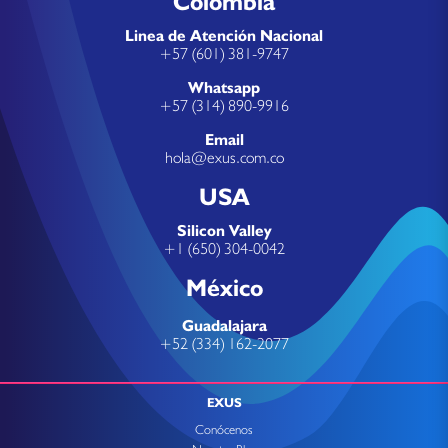
Colombia
Linea de Atención Nacional
+57 (601) 381-9747
Whatsapp
+57 (314) 890-9916
Email
hola@exus.com.co
USA
Silicon Valley
+1 (650) 304-0042
México
Guadalajara
+52 (334) 162-2077
EXUS
Conócenos