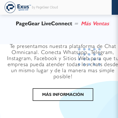
by PageGear Cloud
PageGear LiveConnect
=
M
á
s
V
e
n
t
a
s
Te presentamos nuestra plataforma de Chat
Omnicanal. Conecta Whatsapp, Telegram,
Instagram, Facebook y Sitios Web para que t
empresa pueda atender todas los chats desd
un mismo lugar y de la manera mas simple
posible!
MÁS INFORMACIÓN