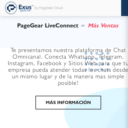
by PageGear Cloud
PageGear LiveConnect
=
M
á
s
V
e
n
t
a
s
Te presentamos nuestra plataforma de Chat
Omnicanal. Conecta Whatsapp, Telegram,
Instagram, Facebook y Sitios Web para que t
empresa pueda atender todas los chats desd
un mismo lugar y de la manera mas simple
posible!
MÁS INFORMACIÓN