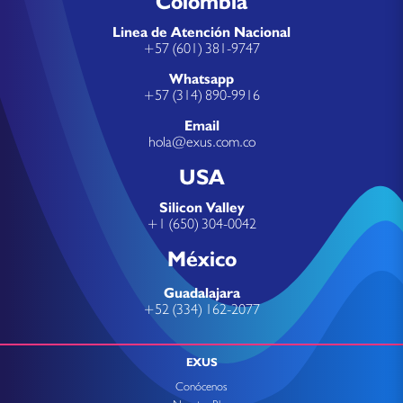
Colombia
Linea de Atención Nacional
+57 (601) 381-9747
Whatsapp
+57 (314) 890-9916
Email
hola@exus.com.co
USA
Silicon Valley
+1 (650) 304-0042
México
Guadalajara
+52 (334) 162-2077
EXUS
Conócenos