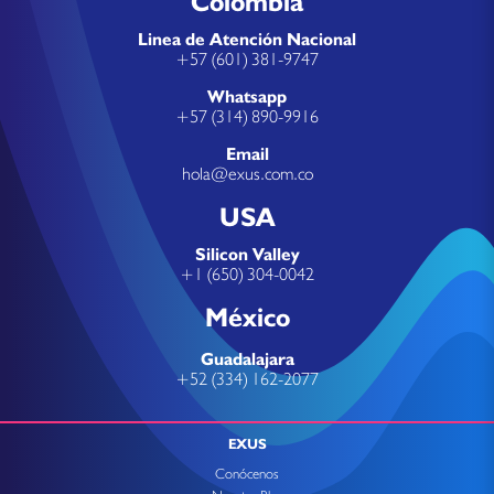
Colombia
Linea de Atención Nacional
+57 (601) 381-9747
Whatsapp
+57 (314) 890-9916
Email
hola@exus.com.co
USA
Silicon Valley
+1 (650) 304-0042
México
Guadalajara
+52 (334) 162-2077
EXUS
Conócenos