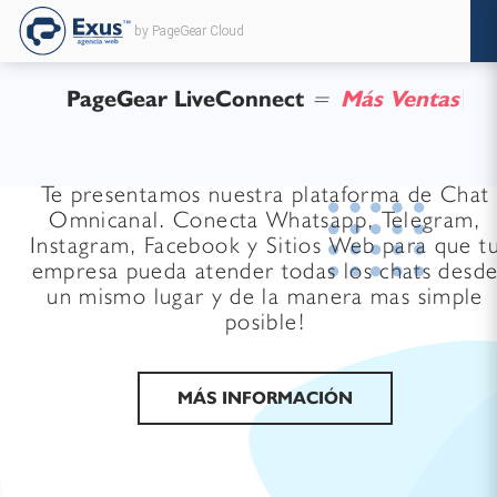
by PageGear Cloud
PageGear LiveConnect
=
M
á
s
V
e
n
t
a
s
Te presentamos nuestra plataforma de Chat
Omnicanal. Conecta Whatsapp, Telegram,
Instagram, Facebook y Sitios Web para que t
empresa pueda atender todas los chats desd
un mismo lugar y de la manera mas simple
posible!
MÁS INFORMACIÓN