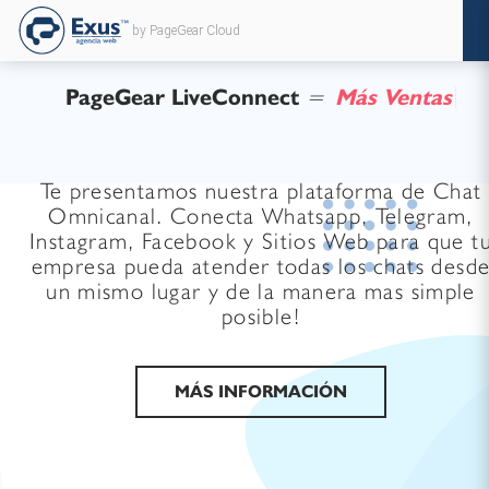
by PageGear Cloud
PageGear LiveConnect
=
M
á
s
V
e
n
t
a
s
Te presentamos nuestra plataforma de Chat
Omnicanal. Conecta Whatsapp, Telegram,
Instagram, Facebook y Sitios Web para que t
empresa pueda atender todas los chats desd
un mismo lugar y de la manera mas simple
posible!
MÁS INFORMACIÓN