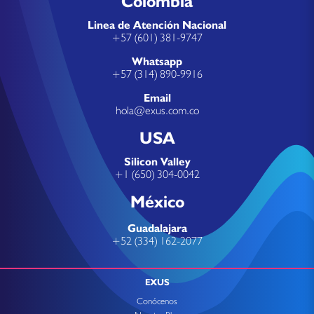
Colombia
Linea de Atención Nacional
+57 (601) 381-9747
Whatsapp
+57 (314) 890-9916
Email
hola@exus.com.co
USA
Silicon Valley
+1 (650) 304-0042
México
Guadalajara
+52 (334) 162-2077
EXUS
Conócenos