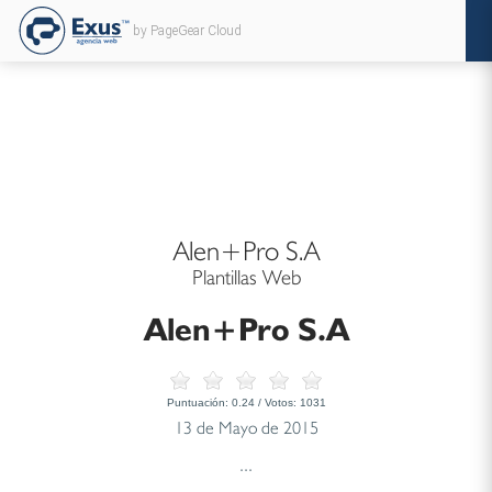
by PageGear Cloud
Alen+Pro S.A
Plantillas Web
Alen+Pro S.A
Puntuación:
0.24
/ Votos:
1031
13 de Mayo de 2015
...