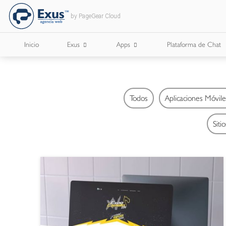
by PageGear Cloud
Inicio
Exus
Apps
Plataforma de Chat
¿Quienes Somos?
Apps para Cámaras de Comercio
Todos
Aplicaciones Móvile
¿Con Quién Trabajamos?
Siti
Lee Nuestro Blog
Trabaja con Nosotros
Nuestros Briefs
Documentos Corporativos