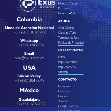
Nuestro Trabajo
Portafolio
Nuestro ANS
Colombia
AYUDA
Linea de Atención Nacional
Chat Directo
+57 (601) 381-9747
Canal YouTube
Terminos de Uso
Whatsapp
Politicas de Privacidad
+57 (314) 890-9916
HERRAMIENTAS
Email
Entrar
hola@exus.com.co
PageGear Mailer
USA
PageGear SMS
Sitemap
Silicon Valley
CONTACTO
+1 (650) 304-0042
Instagram
México
Facebook
Linkedin
Guadalajara
Youtube
+52 (334) 162-2077
Google Reviews
Connect Americas