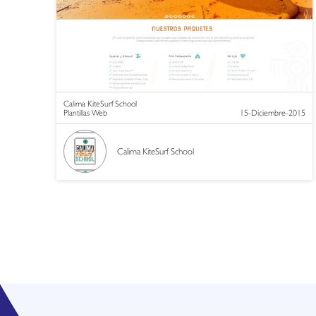
Calima KiteSurf School
Plantillas Web
15-Diciembre-2015
Calima KiteSurf School