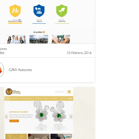
ores
 Web
10-Febrero-2016
GAW Asesores