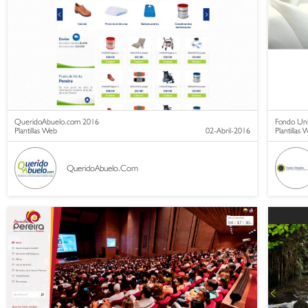
QueridoAbuelo.com 2016
Fondo Un
Plantillas Web
02-Abril-2016
Plantillas
QueridoAbuelo.Com