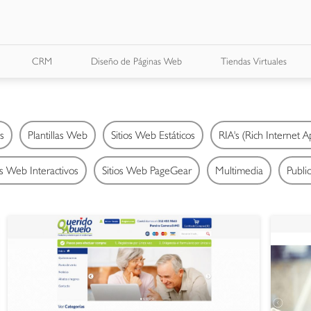
CRM
Diseño de Páginas Web
Tiendas Virtuales
s
Plantillas Web
Sitios Web Estáticos
RIA's (Rich Internet A
os Web Interactivos
Sitios Web PageGear
Multimedia
Publi