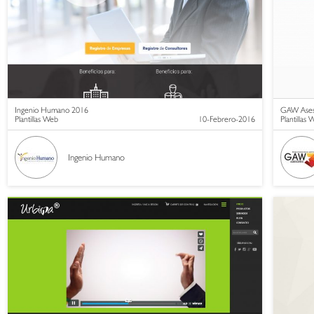
Ingenio Humano 2016
GAW Ases
Plantillas Web
10-Febrero-2016
Plantillas
Ingenio Humano