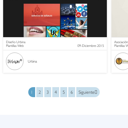
Diseño Urbina
Asociación
Plantillas Web
09-Diciembre-2015
Plantillas
Urbina
1
2
3
4
5
6
Siguiente