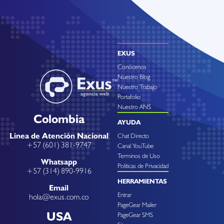
EXUS
Conócenos
Nuestro Blog
Nuestro Trabajo
Portafolio
Nuestro ANS
Colombia
AYUDA
Linea de Atención Nacional
Chat Directo
+57 (601) 381-9747
Canal YouTube
Terminos de Uso
Whatsapp
Politicas de Privacidad
+57 (314) 890-9916
HERRAMIENTAS
Email
Entrar
hola@exus.com.co
PageGear Mailer
USA
PageGear SMS