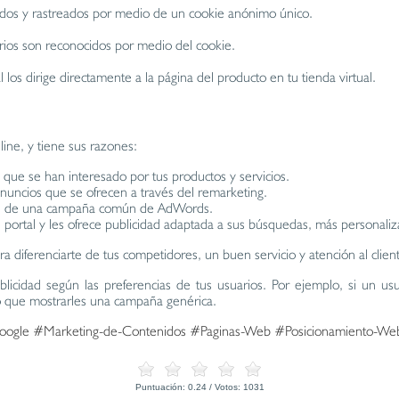
ficados y rastreados por medio de un cookie anónimo único.
uarios son reconocidos por medio del cookie.
l los dirige directamente a la página del producto en tu tienda virtual.
line, y tiene sus razones:
y que se han interesado por tus productos y servicios.
nuncios que se ofrecen a través del remarketing.
las de una campaña común de AdWords.
u portal y les ofrece publicidad adaptada a sus búsquedas, más personaliz
a diferenciarte de tus competidores, un buen servicio y atención al clien
licidad según las preferencias de tus usuarios. Por ejemplo, si un usu
vo que mostrarles una campaña genérica.
oogle
#Marketing-de-Contenidos
#Paginas-Web
#Posicionamiento-We
Puntuación:
0.24
/ Votos:
1031