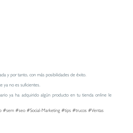
ada y por tanto, con más posibilidades de éxito.
te ya no es suficientes.
ario ya ha adquirido algún producto en tu tienda online le
b
#sem
#seo
#Social-Marketing
#tips
#trucos
#Ventas