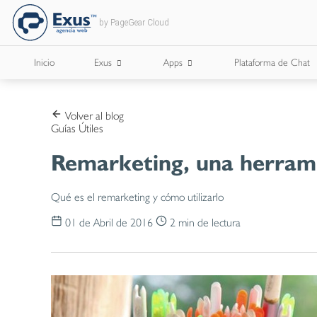
by PageGear Cloud
Inicio
Exus
Apps
Plataforma de Chat
¿Quienes Somos?
Apps para Cámaras de Comercio
Volver al blog
Guías Útiles
¿Con Quién Trabajamos?
Remarketing, una herramie
Lee Nuestro Blog
Qué es el remarketing y cómo utilizarlo
Trabaja con Nosotros
01 de Abril de 2016
2 min de lectura
Nuestros Briefs
Documentos Corporativos