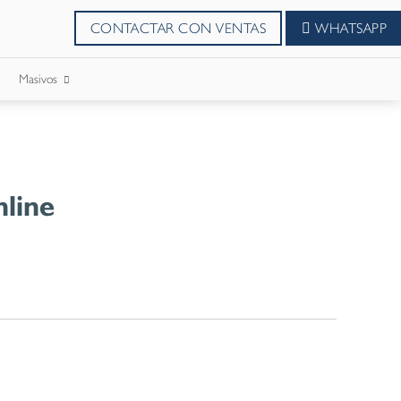
CONTACTAR CON VENTAS
WHATSAPP
Masivos
SMS Masivos
Correos Masivo
nline
WhatsApp Masivos