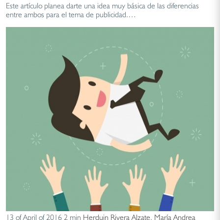
Este artículo planea darte una idea muy básica de las diferencias
entre ambos para el tema de publicidad.…
13 of April of 2016
2 min
Herduin Rivera Alzate
,
María Andrea