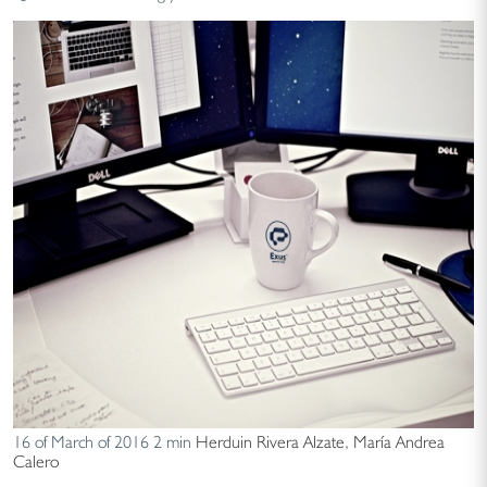
16 of March of 2016
2 min
Herduin Rivera Alzate
,
María Andrea
Calero