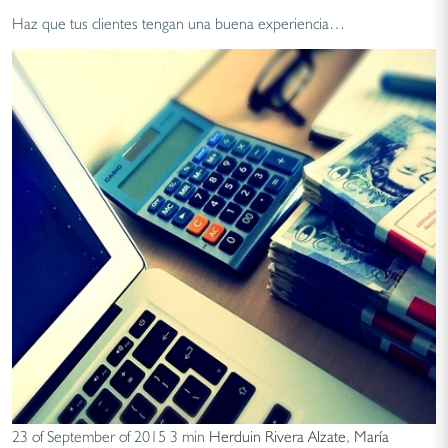
Haz que tus clientes tengan una buena experiencia…
23 of September of 2015
3 min
Herduin Rivera Alzate
,
María