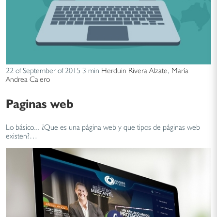
22 of September of 2015
3 min
Herduin Rivera Alzate
,
María
Andrea Calero
Paginas web
Lo básico... ¿Que es una página web y que tipos de páginas web
existen?…