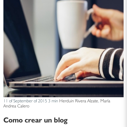
11 of September of 2015
3 min
Herduin Rivera Alzate
,
María
Andrea Calero
Como crear un blog