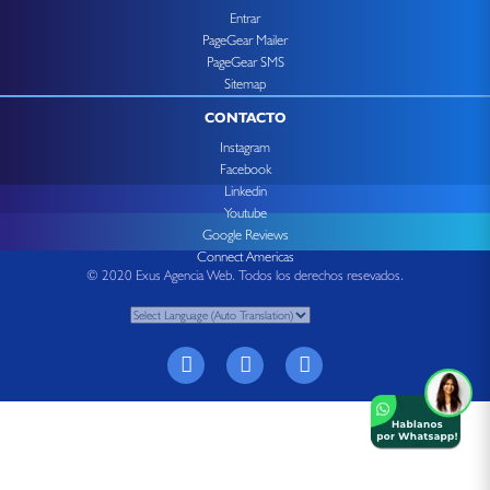
Entrar
PageGear Mailer
PageGear SMS
Sitemap
CONTACTO
Instagram
Facebook
Linkedin
Youtube
Google Reviews
Connect Americas
© 2020 Exus Agencia Web. Todos los derechos resevados.