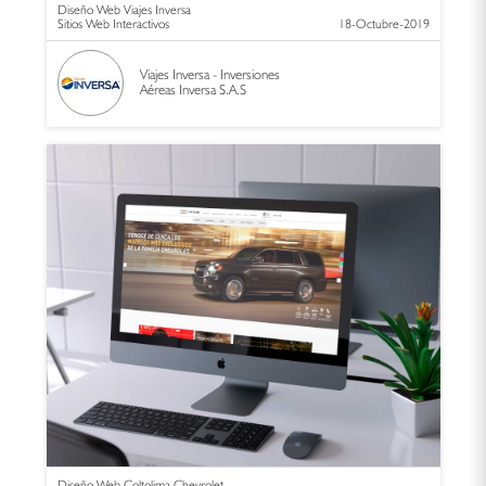
Diseño Web Viajes Inversa
Sitios Web Interactivos
18-Octubre-2019
Viajes Inversa - Inversiones
Aéreas Inversa S.A.S
Diseño Web Coltolima Chevrolet