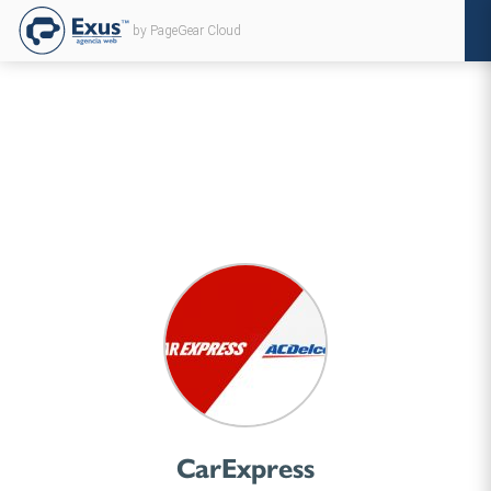
by PageGear Cloud
CarExpress