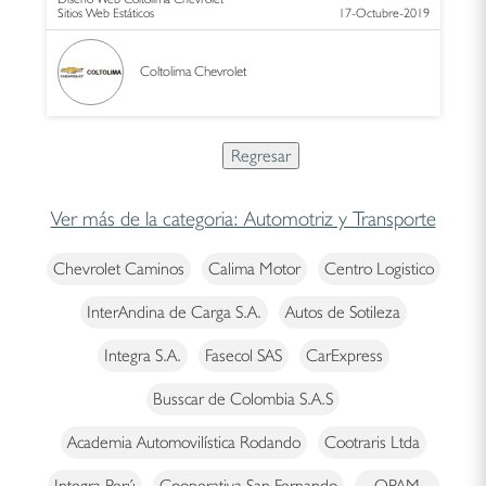
Sitios Web Estáticos
17-Octubre-2019
Coltolima Chevrolet
Ver más de la categoria: Automotriz y Transporte
Chevrolet Caminos
Calima Motor
Centro Logistico
InterAndina de Carga S.A.
Autos de Sotileza
Integra S.A.
Fasecol SAS
CarExpress
Busscar de Colombia S.A.S
Academia Automovilística Rodando
Cootraris Ltda
Integra Perú
Cooperativa San Fernando
OPAM