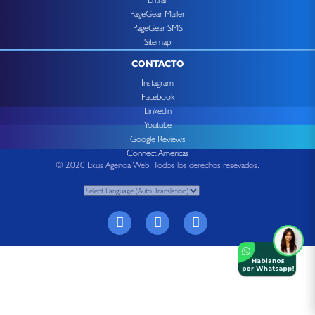
PageGear Mailer
PageGear SMS
Sitemap
CONTACTO
Instagram
Facebook
Linkedin
Youtube
Google Reviews
Connect Americas
© 2020 Exus Agencia Web. Todos los derechos resevados.