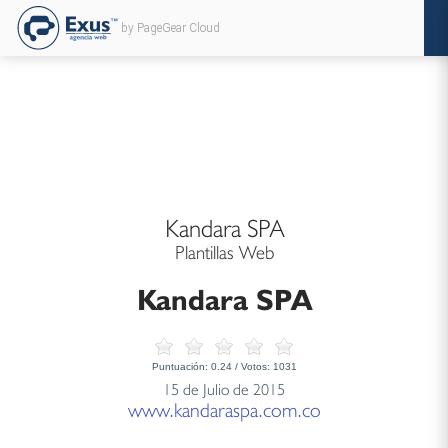
by PageGear Cloud
Kandara SPA
Plantillas Web
Kandara SPA
Puntuación:
0.24
/ Votos:
1031
15 de Julio de 2015
www.kandaraspa.com.co
...