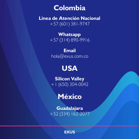
Colombia
Linea de Atención Nacional
+57 (601) 381-9747
Whatsapp
+57 (314) 890-9916
Email
hola@exus.com.co
USA
Silicon Valley
+1 (650) 304-0042
México
Guadalajara
+52 (334) 162-2077
EXUS