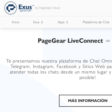
by PageGear Cloud
Inicio
Exus
Apps
Plataforma de Chat
PageGear LiveConnect
=
¿Quienes Somos?
Apps para Cámaras de Comercio
¿Con Quién Trabajamos?
Te presentamos nuestra plataforma de Chat Omn
Lee Nuestro Blog
Telegram, Instagram, Facebook y Sitios Web p
atender todas los chats desde un mismo lugar 
Trabaja con Nosotros
posible!
Nuestros Briefs
Documentos Corporativos
MÁS INFORMACIÓN