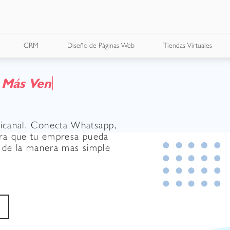
CRM
Diseño de Páginas Web
Tiendas Virtuales
M
á
s
V
e
n
t
a
s
icanal. Conecta Whatsapp,
ara que tu empresa pueda
y de la manera mas simple