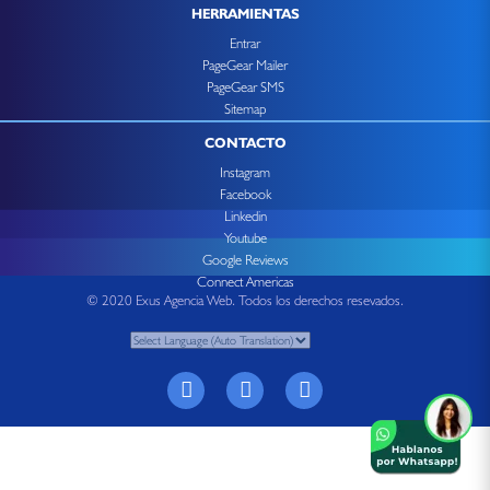
HERRAMIENTAS
Entrar
PageGear Mailer
PageGear SMS
Sitemap
CONTACTO
Instagram
Facebook
Linkedin
Youtube
Google Reviews
Connect Americas
© 2020 Exus Agencia Web. Todos los derechos resevados.