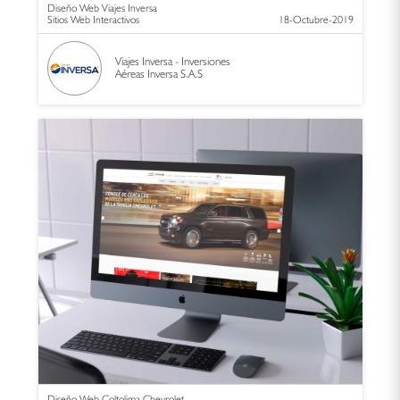
Diseño Web Viajes Inversa
Sitios Web Interactivos
18-Octubre-2019
Viajes Inversa - Inversiones
Aéreas Inversa S.A.S
Diseño Web Coltolima Chevrolet