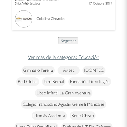
Sitios Web Estáticos
17-Octubre-2019
Coltolima Chevrolet
Ver más de la categoria: Educación
Gimnasio Pereira
Avisec
IDONTEC
Red Global
Jairo Bernal
Fundación Liceo Inglés
Liceo Infantil La Gran Aventura
Colegio Franciscano Agustin Gemelli Manizales
Idiomás Academia
Rene Chisco
Liceo Taller San MIguel
Evaluando UT Eje Cafetero